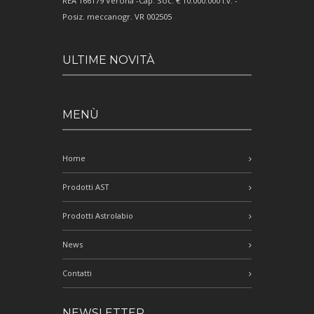
REA 166179 Verona -Cap. Soc. € 10.000.000 i.v. -
Posiz. meccanogr. VR 002505
ULTIME NOVITÀ
MENÙ
Home
Prodotti AST
Prodotti Astrolabio
News
Contatti
NEWSLETTER