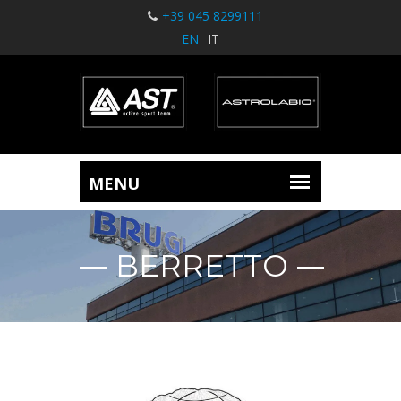
+39 045 8299111
EN
IT
BERRETTO