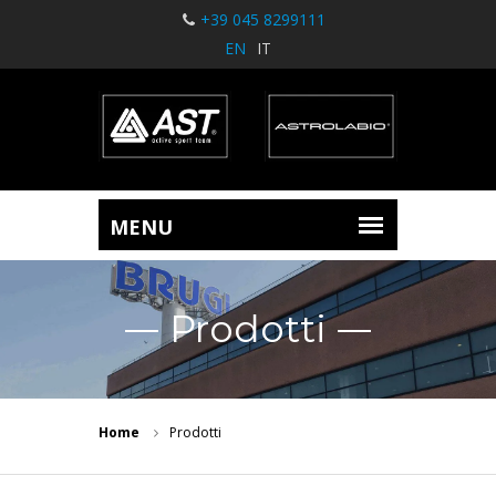
+39 045 8299111
EN
IT
Prodotti
Home
Prodotti