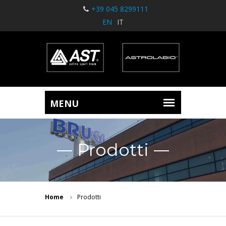
+39 045 8299111
EN
IT
Prodotti
Home
Prodotti