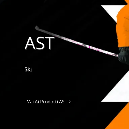
AST
Ski
Vai Ai Prodotti AST