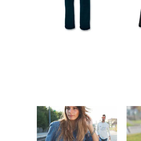
CR7S T09H 4B PANTALONI
CP7C T
FODER