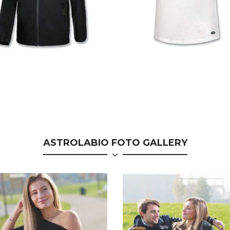
Z41 4E GIACCA SENZA
CP9H TC14 4F MAGLIETTA
A
ASTROLABIO FOTO GALLERY