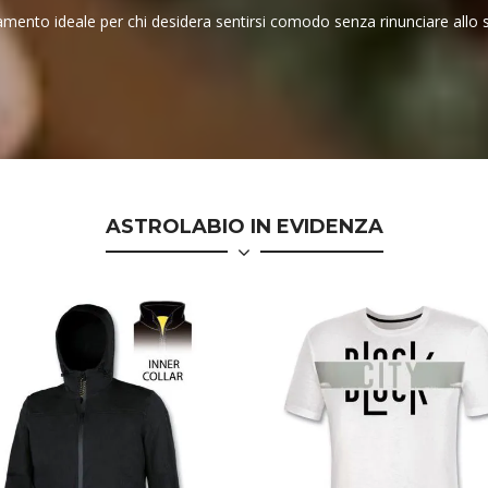
ento ideale per chi desidera sentirsi comodo senza rinunciare allo st
ASTROLABIO IN EVIDENZA