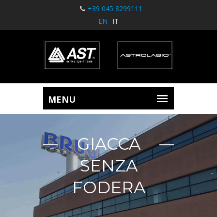
+39 045 8299111
EN
IT
GIACCA
SENZA
FODERA