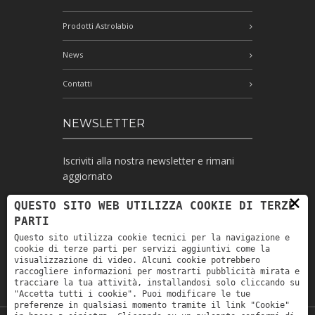
Prodotti Astrolabio
News
Contatti
NEWSLETTER
Iscriviti alla nostra newsletter e rimani
aggiornato
×
QUESTO SITO WEB UTILIZZA COOKIE DI TERZE
PARTI
Ho letto l'informativa e autorizzo il
Questo sito utilizza cookie tecnici per la navigazione e
trattamento dei miei dati personali per le
cookie di terze parti per servizi aggiuntivi come la
finalità ivi indicate *
visualizzazione di video. Alcuni cookie potrebbero
raccogliere informazioni per mostrarti pubblicità mirata e
tracciare la tua attività, installandosi solo cliccando su
"Accetta tutti i cookie". Puoi modificare le tue
preferenze in qualsiasi momento tramite il link "Cookie"