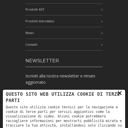
Prodotti AST
Prodotti Astrolabio
News
Contatti
NEWSLETTER
Iscriviti alla nostra newsletter e rimani
aggiornato
×
QUESTO SITO WEB UTILIZZA COOKIE DI TERZE
PARTI
Ho letto l'informativa e autorizzo il
Questo sito utilizza cookie tecnici per la navigazione e
trattamento dei miei dati personali per le
cookie di terze parti per servizi aggiuntivi come la
finalità ivi indicate *
visualizzazione di video. Alcuni cookie potrebbero
raccogliere informazioni per mostrarti pubblicità mirata e
tracciare la tua attività, installandosi solo cliccando su