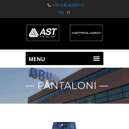
+39 045 8299111
EN
IT
PANTALONI