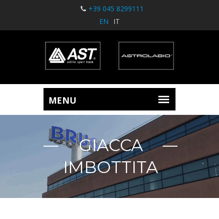
+39 045 8299111
EN
IT
GIACCA
IMBOTTITA