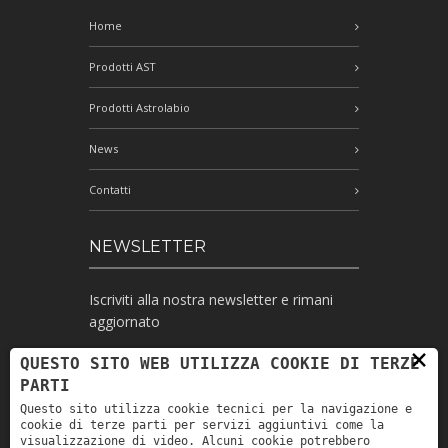
Home
Prodotti AST
Prodotti Astrolabio
News
Contatti
NEWSLETTER
Iscriviti alla nostra newsletter e rimani
aggiornato
×
QUESTO SITO WEB UTILIZZA COOKIE DI TERZE
PARTI
Ho letto l'informativa e autorizzo il
Questo sito utilizza cookie tecnici per la navigazione e
trattamento dei miei dati personali per le
cookie di terze parti per servizi aggiuntivi come la
finalità ivi indicate *
visualizzazione di video. Alcuni cookie potrebbero