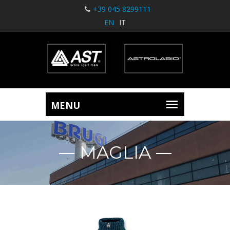
+39 045 8299111
EN
IT
MAGLIA