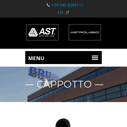
+39 045 8299111
EN
IT
CAPPOTTO