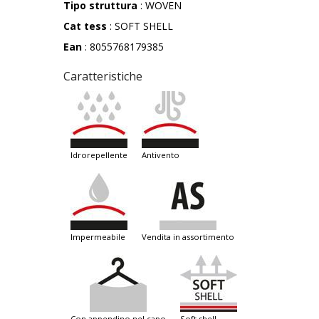
Tipo struttura
: WOVEN
Cat tess
: SOFT SHELL
Ean
: 8055768179385
Caratteristiche
idrorepellente
antivento
impermeabile
vendita in assortimento
con appendino nel capo
soft shell