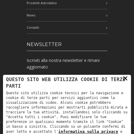
Prodotti Astrolabio
News
Contatti
NEWSLETTER
Iscriviti alla nostra newsletter e rimani
aggiornato
×
QUESTO SITO WEB UTILIZZA COOKIE DI TERZE
PARTI
Ho letto l'informativa e autorizzo il
Questo sito utilizza cookie tecnici per la navigazione e
trattamento dei miei dati personali per le
cookie di terze parti per servizi aggiuntivi come la
finalità ivi indicate *
visualizzazione di video. Alcuni cookie potrebbero
raccogliere informazioni per mostrarti pubblicità mirata e
tracciare la tua attività, installandosi solo cliccando su
"Accetta tutti i cookie". Puoi modificare le tue
preferenze in qualsiasi momento tramite il link "Cookie"
in basso a sinistra. Cliccando su un pulsante confermi di
informativa sulla privacy
aver letto e accettato l'
e