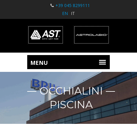
+39 045 8299111
EN
IT
OCCHIALINI
PISCINA