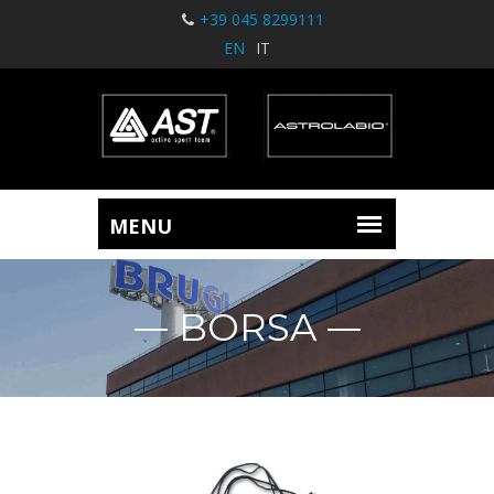
+39 045 8299111
EN
IT
BORSA