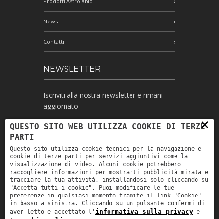
Prodotti Astrolabio
News
Contatti
NEWSLETTER
Iscriviti alla nostra newsletter e rimani
aggiornato
×
QUESTO SITO WEB UTILIZZA COOKIE DI TERZE
PARTI
Ho letto l'informativa e autorizzo il
Questo sito utilizza cookie tecnici per la navigazione e
trattamento dei miei dati personali per le
cookie di terze parti per servizi aggiuntivi come la
finalità ivi indicate *
visualizzazione di video. Alcuni cookie potrebbero
raccogliere informazioni per mostrarti pubblicità mirata e
tracciare la tua attività, installandosi solo cliccando su
"Accetta tutti i cookie". Puoi modificare le tue
preferenze in qualsiasi momento tramite il link "Cookie"
in basso a sinistra. Cliccando su un pulsante confermi di
informativa sulla privacy
aver letto e accettato l'
e
Copyright © 2019
Astrolabio
. P.IVA: