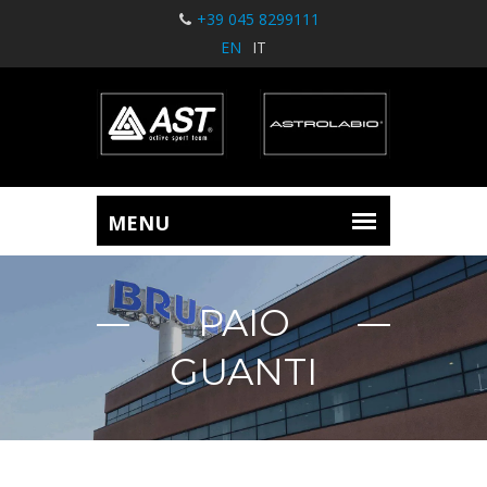
+39 045 8299111
EN
IT
PAIO
GUANTI