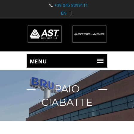
+39 045 8299111
EN
IT
PAIO
CIABATTE