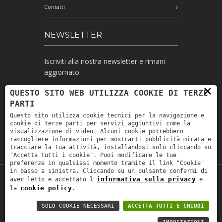
Contatti
NEWSLETTER
Iscriviti alla nostra newsletter e rimani
aggiornato
×
QUESTO SITO WEB UTILIZZA COOKIE DI TERZE
PARTI
Ho letto l'informativa e autorizzo il
Questo sito utilizza cookie tecnici per la navigazione e
trattamento dei miei dati personali per le
cookie di terze parti per servizi aggiuntivi come la
finalità ivi indicate *
visualizzazione di video. Alcuni cookie potrebbero
raccogliere informazioni per mostrarti pubblicità mirata e
tracciare la tua attività, installandosi solo cliccando su
"Accetta tutti i cookie". Puoi modificare le tue
preferenze in qualsiasi momento tramite il link "Cookie"
in basso a sinistra. Cliccando su un pulsante confermi di
informativa sulla privacy
aver letto e accettato l'
e
Copyright © 2019
Astrolabio
. P.IVA:
cookie policy
la
.
IT00880690235 - All Rights Reserved -
Privacy policy
-
Privacy policy B2B
-
Area
SOLO COOKIE NECESSARI
ACCETTA TUTTI E CHIUDI
riservata