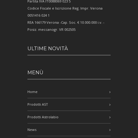
Partita IVA IT0088069 023 5
Codice Fiscale e Iscrizione Reg. Impr. Verona
0051416 024 1
REA 166179 Verona -Cap. Soc. € 10.000.000 i.v. -
Posiz. meccanogr. VR 002505
ULTIME NOVITÀ
MENÙ
Home
Prodotti AST
Prodotti Astrolabio
News