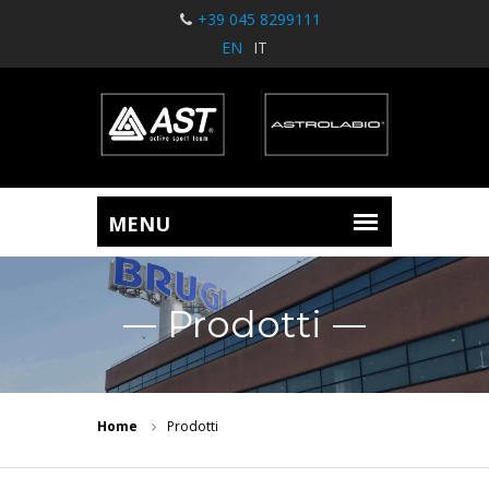
+39 045 8299111
EN
IT
Prodotti
Home
Prodotti