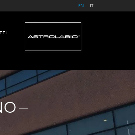
EN
IT
TTI
NO