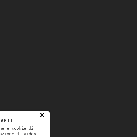
×
PARTI
ne e cookie di
azione di video.