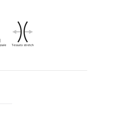
ziale
tessuto stretch