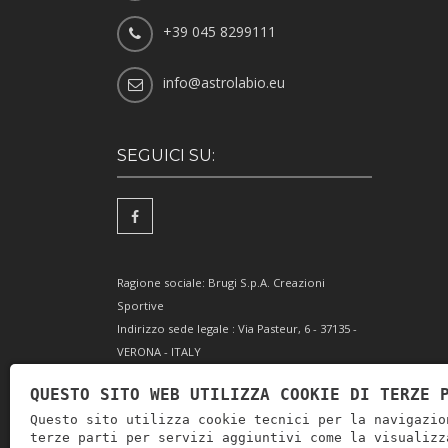
+39 045 8299111
info@astrolabio.eu
SEGUICI SU:
Ragione sociale: Brugi S.p.A. Creazioni
Sportive
Indirizzo sede legale : Via Pasteur, 6 - 37135 -
VERONA - ITALY
Partita IVA IT0088069 023 5
QUESTO SITO WEB UTILIZZA COOKIE DI TERZE 
Codice Fiscale e Iscrizione Reg. Impr. Verona
Questo sito utilizza cookie tecnici per la navigazio
0051416 024 1
terze parti per servizi aggiuntivi come la visualizz
REA 166179 Verona -Cap. Soc. € 10.000.000 i.v. -