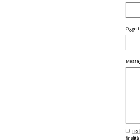
Oggett
Messag
Vuoto
Ho l
finalità