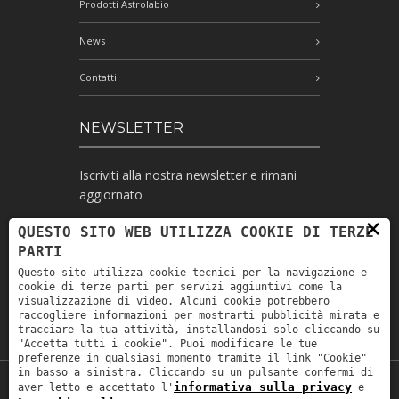
Prodotti Astrolabio
News
Contatti
NEWSLETTER
Iscriviti alla nostra newsletter e rimani
aggiornato
×
QUESTO SITO WEB UTILIZZA COOKIE DI TERZE
PARTI
Ho letto l'informativa e autorizzo il
Questo sito utilizza cookie tecnici per la navigazione e
trattamento dei miei dati personali per le
cookie di terze parti per servizi aggiuntivi come la
finalità ivi indicate *
visualizzazione di video. Alcuni cookie potrebbero
raccogliere informazioni per mostrarti pubblicità mirata e
tracciare la tua attività, installandosi solo cliccando su
"Accetta tutti i cookie". Puoi modificare le tue
preferenze in qualsiasi momento tramite il link "Cookie"
in basso a sinistra. Cliccando su un pulsante confermi di
informativa sulla privacy
aver letto e accettato l'
e
Copyright © 2019
Astrolabio
. P.IVA: