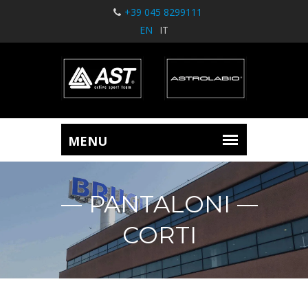
+39 045 8299111
EN
IT
PANTALONI
CORTI