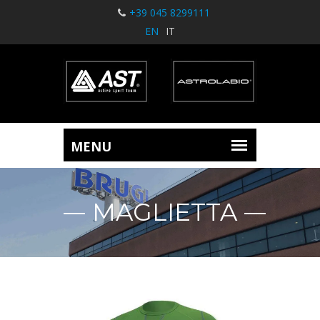
+39 045 8299111
EN
IT
MAGLIETTA