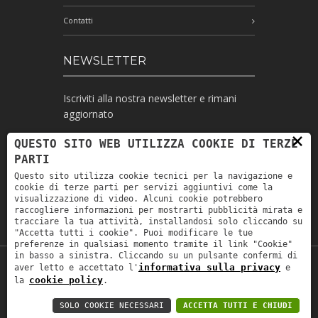
Contatti
NEWSLETTER
Iscriviti alla nostra newsletter e rimani
aggiornato
×
QUESTO SITO WEB UTILIZZA COOKIE DI TERZE
PARTI
Ho letto l'informativa e autorizzo il
Questo sito utilizza cookie tecnici per la navigazione e
trattamento dei miei dati personali per le
cookie di terze parti per servizi aggiuntivi come la
finalità ivi indicate *
visualizzazione di video. Alcuni cookie potrebbero
raccogliere informazioni per mostrarti pubblicità mirata e
tracciare la tua attività, installandosi solo cliccando su
"Accetta tutti i cookie". Puoi modificare le tue
preferenze in qualsiasi momento tramite il link "Cookie"
in basso a sinistra. Cliccando su un pulsante confermi di
informativa sulla privacy
aver letto e accettato l'
e
Copyright © 2019
Astrolabio
. P.IVA:
cookie policy
la
.
IT00880690235 - All Rights Reserved -
Privacy policy
-
Privacy policy B2B
-
Area
SOLO COOKIE NECESSARI
ACCETTA TUTTI E CHIUDI