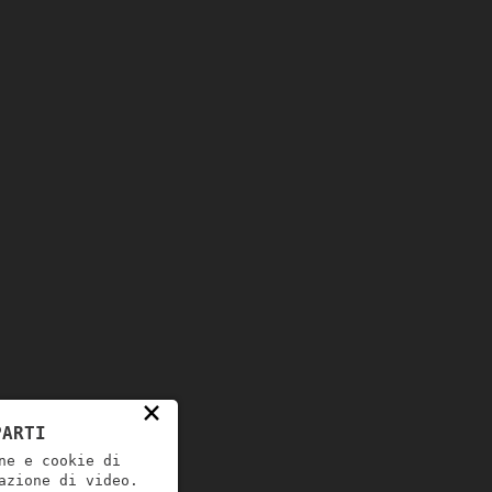
×
PARTI
ne e cookie di
azione di video.