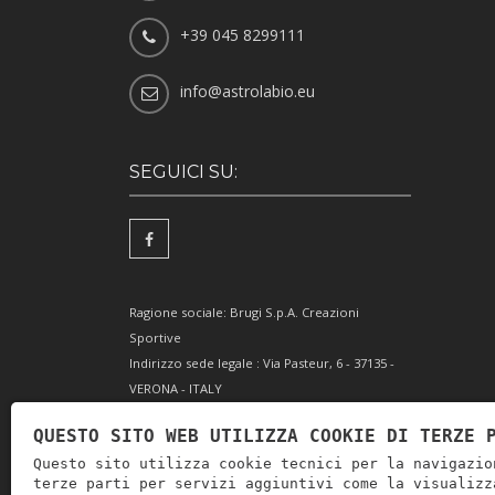
+39 045 8299111
info@astrolabio.eu
SEGUICI SU:
Ragione sociale: Brugi S.p.A. Creazioni
Sportive
Indirizzo sede legale : Via Pasteur, 6 - 37135 -
VERONA - ITALY
Partita IVA IT0088069 023 5
QUESTO SITO WEB UTILIZZA COOKIE DI TERZE 
Codice Fiscale e Iscrizione Reg. Impr. Verona
Questo sito utilizza cookie tecnici per la navigazio
0051416 024 1
terze parti per servizi aggiuntivi come la visualizz
REA 166179 Verona -Cap. Soc. € 10.000.000 i.v. -