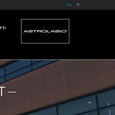
EN
IT
TTI
T