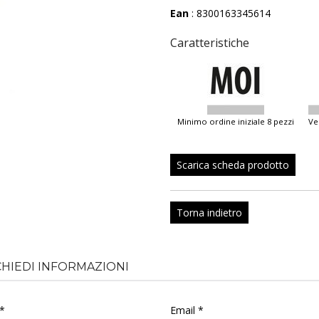
Ean
: 8300163345614
Caratteristiche
minimo ordine iniziale 8 pezzi
v
Scarica scheda prodotto
Torna indietro
CHIEDI INFORMAZIONI
*
Email *