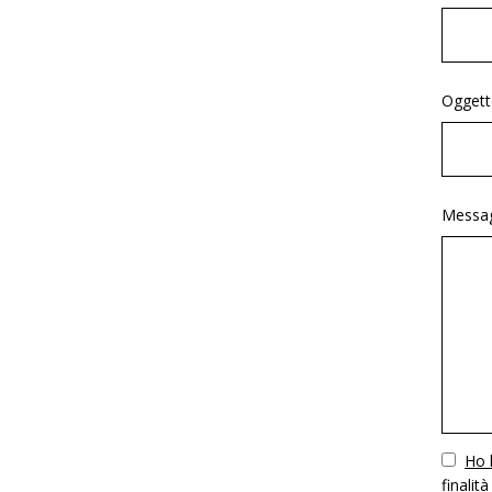
Oggett
Messag
Vuoto
Ho l
finalità