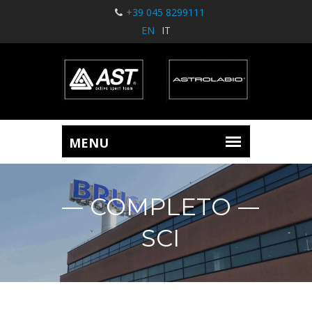
+39 045 8299111
EN
IT
COMPLETO
SCI