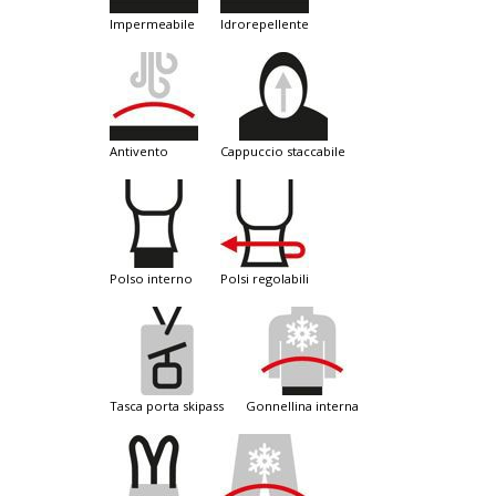
impermeabile
idrorepellente
antivento
cappuccio staccabile
polso interno
polsi regolabili
tasca porta skipass
gonnellina interna