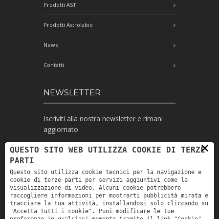
Prodotti AST
Prodotti Astrolabio
News
Contatti
NEWSLETTER
Iscriviti alla nostra newsletter e rimani
aggiornato
×
QUESTO SITO WEB UTILIZZA COOKIE DI TERZE
PARTI
Ho letto l'informativa e autorizzo il
Questo sito utilizza cookie tecnici per la navigazione e
trattamento dei miei dati personali per le
cookie di terze parti per servizi aggiuntivi come la
finalità ivi indicate *
visualizzazione di video. Alcuni cookie potrebbero
raccogliere informazioni per mostrarti pubblicità mirata e
tracciare la tua attività, installandosi solo cliccando su
"Accetta tutti i cookie". Puoi modificare le tue