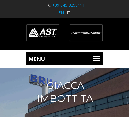
+39 045 8299111
EN
IT
GIACCA
IMBOTTITA