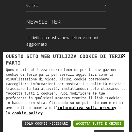
Contatti
NEWSLETTER
Iscriviti alla nostra newsletter e rimani
aggiornato
×
QUESTO SITO WEB UTILIZZA COOKIE DI TERZE
PARTI
Ho letto l'informativa e autorizzo il
Questo sito utilizza cookie tecnici per la navigazione e
trattamento dei miei dati personali per le
cookie di terze parti per servizi aggiuntivi come la
finalità ivi indicate *
visualizzazione di video. Alcuni cookie potrebbero
raccogliere informazioni per mostrarti pubblicità mirata e
tracciare la tua attività, installandosi solo cliccando su
"Accetta tutti i cookie". Puoi modificare le tue
preferenze in qualsiasi momento tramite il link "Cookie"
in basso a sinistra. Cliccando su un pulsante confermi di
informativa sulla privacy
aver letto e accettato l'
e
Copyright © 2019
Astrolabio
. P.IVA:
cookie policy
la
.
IT00880690235 - All Rights Reserved -
Privacy policy
-
Privacy policy B2B
-
Area
SOLO COOKIE NECESSARI
ACCETTA TUTTI E CHIUDI
riservata