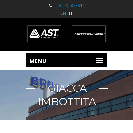
+39 045 8299111
EN
IT
GIACCA
IMBOTTITA