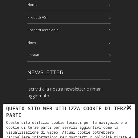
Home
Prodotti AST
Prodotti Astrolabio
News
Contatti
NEWSLETTER
Iscriviti alla nostra newsletter e rimani
aggiornato
×
QUESTO SITO WEB UTILIZZA COOKIE DI TERZE
PARTI
Ho letto l'informativa e autorizzo il
Questo sito utilizza cookie tecnici per la navigazione e
trattamento dei miei dati personali per le
cookie di terze parti per servizi aggiuntivi come la
finalità ivi indicate *
visualizzazione di video. Alcuni cookie potrebbero
raccogliere informazioni per mostrarti pubblicità mirata e