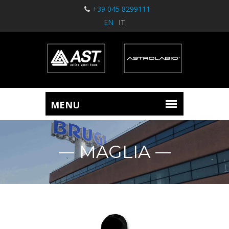
+39 045 8299111
EN
IT
MAGLIA