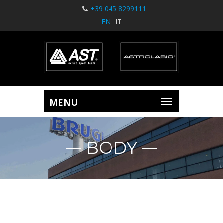
+39 045 8299111
EN
IT
BODY