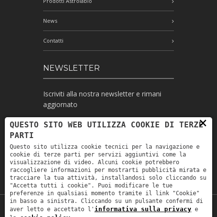
Prodotti Astrolabio
News
Contatti
NEWSLETTER
Iscriviti alla nostra newsletter e rimani
aggiornato
×
QUESTO SITO WEB UTILIZZA COOKIE DI TERZE
PARTI
Ho letto l'informativa e autorizzo il
Questo sito utilizza cookie tecnici per la navigazione e
trattamento dei miei dati personali per le
cookie di terze parti per servizi aggiuntivi come la
finalità ivi indicate *
visualizzazione di video. Alcuni cookie potrebbero
raccogliere informazioni per mostrarti pubblicità mirata e
tracciare la tua attività, installandosi solo cliccando su
"Accetta tutti i cookie". Puoi modificare le tue
preferenze in qualsiasi momento tramite il link "Cookie"
in basso a sinistra. Cliccando su un pulsante confermi di
informativa sulla privacy
aver letto e accettato l'
e
Copyright © 2019
Astrolabio
. P.IVA: