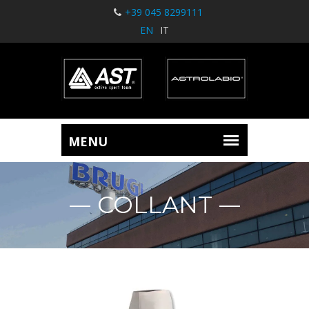
+39 045 8299111
EN
IT
COLLANT