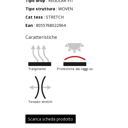
Tipo drop
: REGULAR FIT
Tipo struttura
: WOVEN
Cat tess
: STRETCH
Ean
: 8055768022964
Caratteristiche
traspirante
protezione dai raggi uv
tessuto stretch
Scarica scheda prodotto