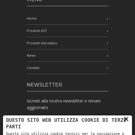
Home
Prodotti AST
Prodotti Astrolabio
News
Contatti
NEWSLETTER
Iscriviti alla nostra newsletter e rimani
aggiornato
×
QUESTO SITO WEB UTILIZZA COOKIE DI TERZE
PARTI
Ho letto l'informativa e autorizzo il
Questo sito utilizza cookie tecnici per la navigazione e