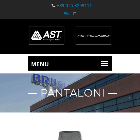
+39 045 8299111
EN
IT
PANTALONI