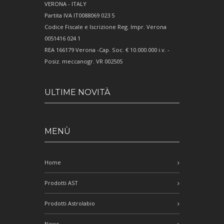
VERONA - ITALY
Partita IVA IT0088069 023 5
Codice Fiscale e Iscrizione Reg. Impr. Verona
0051416 024 1
REA 166179 Verona -Cap. Soc. € 10.000.000 i.v. -
Posiz. meccanogr. VR 002505
ULTIME NOVITÀ
MENÙ
Home
Prodotti AST
Prodotti Astrolabio
News