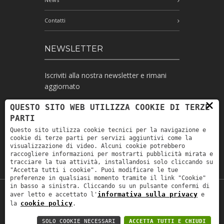
Contatti
NEWSLETTER
Iscriviti alla nostra newsletter e rimani
aggiornato
×
QUESTO SITO WEB UTILIZZA COOKIE DI TERZE
PARTI
Ho letto l'informativa e autorizzo il
Questo sito utilizza cookie tecnici per la navigazione e
trattamento dei miei dati personali per le
cookie di terze parti per servizi aggiuntivi come la
finalità ivi indicate *
visualizzazione di video. Alcuni cookie potrebbero
raccogliere informazioni per mostrarti pubblicità mirata e
tracciare la tua attività, installandosi solo cliccando su
"Accetta tutti i cookie". Puoi modificare le tue
preferenze in qualsiasi momento tramite il link "Cookie"
in basso a sinistra. Cliccando su un pulsante confermi di
informativa sulla privacy
aver letto e accettato l'
e
Copyright © 2019
Astrolabio
. P.IVA:
cookie policy
la
.
IT00880690235 - All Rights Reserved -
Privacy policy
-
Privacy policy B2B
-
Area
SOLO COOKIE NECESSARI
ACCETTA TUTTI E CHIUDI