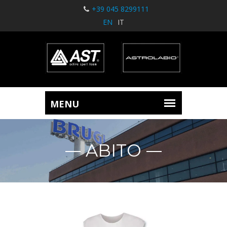
+39 045 8299111
EN
IT
ABITO