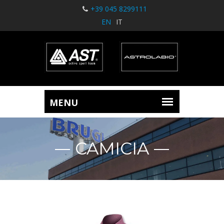
+39 045 8299111
EN
IT
CAMICIA