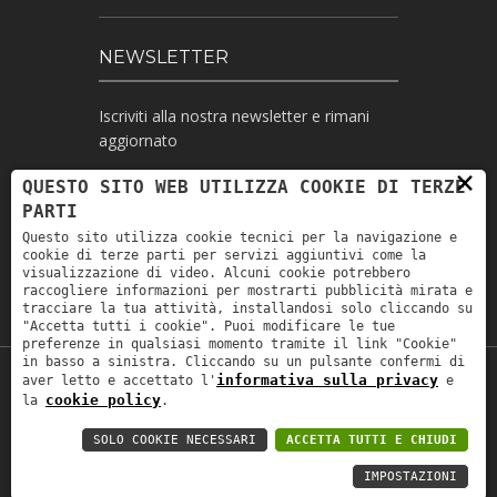
NEWSLETTER
Iscriviti alla nostra newsletter e rimani
aggiornato
×
QUESTO SITO WEB UTILIZZA COOKIE DI TERZE
PARTI
Ho letto l'informativa e autorizzo il
Questo sito utilizza cookie tecnici per la navigazione e
trattamento dei miei dati personali per le
cookie di terze parti per servizi aggiuntivi come la
finalità ivi indicate *
visualizzazione di video. Alcuni cookie potrebbero
raccogliere informazioni per mostrarti pubblicità mirata e
tracciare la tua attività, installandosi solo cliccando su
"Accetta tutti i cookie". Puoi modificare le tue
preferenze in qualsiasi momento tramite il link "Cookie"
in basso a sinistra. Cliccando su un pulsante confermi di
informativa sulla privacy
aver letto e accettato l'
e
Copyright © 2019
Astrolabio
. P.IVA:
cookie policy
la
.
IT00880690235 - All Rights Reserved -
Privacy policy
-
Privacy policy B2B
-
Area
SOLO COOKIE NECESSARI
ACCETTA TUTTI E CHIUDI
riservata
IMPOSTAZIONI