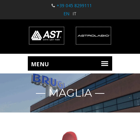
+39 045 8299111
EN
IT
MAGLIA