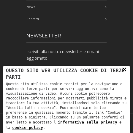
News
Contatti
NEWSLETTER
Iscriviti alla nostra newsletter e rimani
aggiornato
×
QUESTO SITO WEB UTILIZZA COOKIE DI TERZE
PARTI
Ho letto l'informativa e autorizzo il
Questo sito utilizza cookie tecnici per la navigazione e
trattamento dei miei dati personali per le
cookie di terze parti per servizi aggiuntivi come la
finalità ivi indicate *
visualizzazione di video. Alcuni cookie potrebbero
raccogliere informazioni per mostrarti pubblicità mirata e
tracciare la tua attività, installandosi solo cliccando su
"Accetta tutti i cookie". Puoi modificare le tue
preferenze in qualsiasi momento tramite il link "Cookie"
in basso a sinistra. Cliccando su un pulsante confermi di
informativa sulla privacy
aver letto e accettato l'
e
Copyright © 2019
Astrolabio
. P.IVA:
cookie policy
la
.
IT00880690235 - All Rights Reserved -