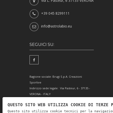
Via L. Pasteur, 6 37135 VERONA
+39 045 8299111
info@astrolabio.eu
SEGUICI SU:
Ragione sociale: Brugi S.p.A. Creazioni
Sportive
Indirizzo sede legale : Via Pasteur, 6 - 37135 -
VERONA - ITALY
Partita IVA IT0088069 023 5
QUESTO SITO WEB UTILIZZA COOKIE DI TERZE 
Codice Fiscale e Iscrizione Reg. Impr. Verona
Questo sito utilizza cookie tecnici per la navigazio
0051416 024 1