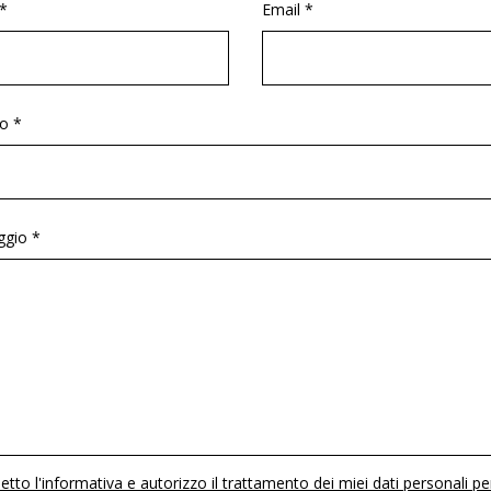
*
Email *
o *
gio *
etto l'informativa e autorizzo il trattamento dei miei dati personali pe