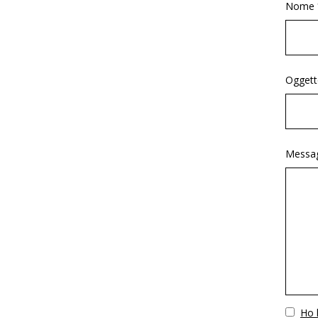
Nome 
Oggett
Messag
Vuoto
Ho l