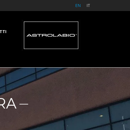
EN
IT
TTI
RA