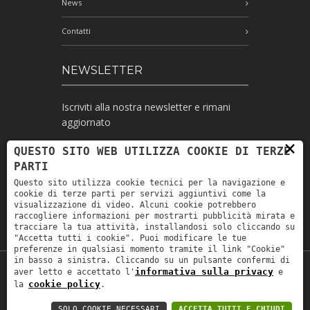
News
Contatti
NEWSLETTER
Iscriviti alla nostra newsletter e rimani
aggiornato
×
QUESTO SITO WEB UTILIZZA COOKIE DI TERZE
PARTI
Ho letto l'informativa e autorizzo il
Questo sito utilizza cookie tecnici per la navigazione e
trattamento dei miei dati personali per le
cookie di terze parti per servizi aggiuntivi come la
finalità ivi indicate *
visualizzazione di video. Alcuni cookie potrebbero
raccogliere informazioni per mostrarti pubblicità mirata e
tracciare la tua attività, installandosi solo cliccando su
"Accetta tutti i cookie". Puoi modificare le tue
preferenze in qualsiasi momento tramite il link "Cookie"
in basso a sinistra. Cliccando su un pulsante confermi di
informativa sulla privacy
aver letto e accettato l'
e
Copyright © 2019
Astrolabio
. P.IVA:
cookie policy
la
.
IT00880690235 - All Rights Reserved -
Privacy policy
-
Privacy policy B2B
-
Area
SOLO COOKIE NECESSARI
ACCETTA TUTTI E CHIUDI