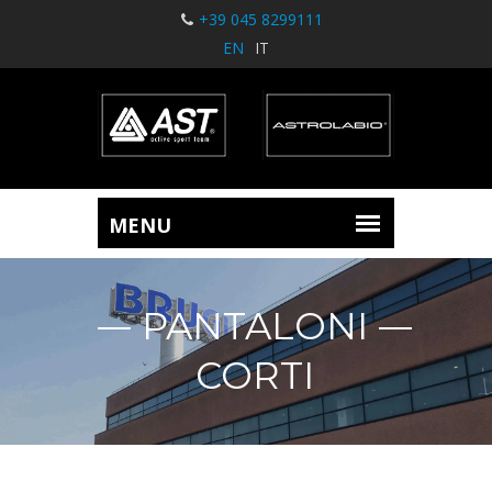
+39 045 8299111
EN
IT
PANTALONI
CORTI