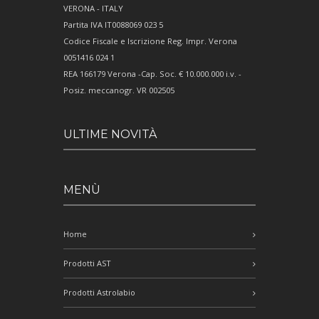
VERONA - ITALY
Partita IVA IT0088069 023 5
Codice Fiscale e Iscrizione Reg. Impr. Verona
0051416 024 1
REA 166179 Verona -Cap. Soc. € 10.000.000 i.v. -
Posiz. meccanogr. VR 002505
ULTIME NOVITÀ
MENÙ
Home
Prodotti AST
Prodotti Astrolabio