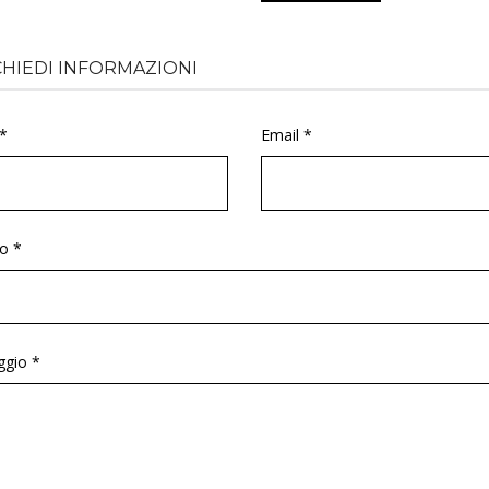
CHIEDI INFORMAZIONI
*
Email *
o *
gio *