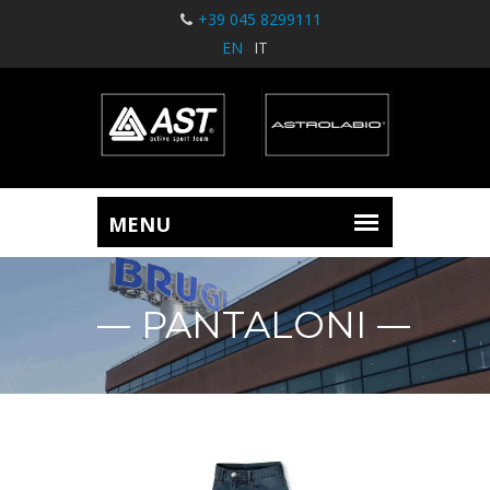
+39 045 8299111
EN
IT
PANTALONI