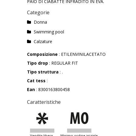
PAIO DI CIABATTE INFRADITO IN EVA.
Categorie
Donna
Swimming pool
Calzature
Composizione
: ETILENVINILACETATO
Tipo drop
: REGULAR FIT
Tipo struttura
: .
Cat tess
:
Ean
: 8300163800458
Caratteristiche
vendita libera
minimo ordine iniziale