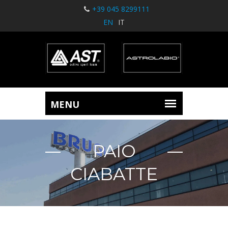
+39 045 8299111
EN
IT
PAIO
CIABATTE