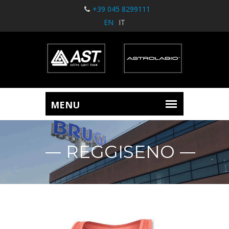
+39 045 8299111
EN
IT
REGGISENO