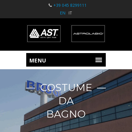
+39 045 8299111
EN
IT
COSTUME
DA
BAGNO