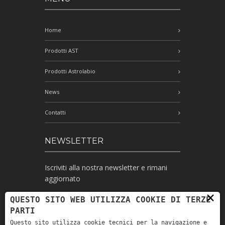
Home
Prodotti AST
Prodotti Astrolabio
News
Contatti
NEWSLETTER
Iscriviti alla nostra newsletter e rimani
aggiornato
×
QUESTO SITO WEB UTILIZZA COOKIE DI TERZE
PARTI
Ho letto l'informativa e autorizzo il
Questo sito utilizza cookie tecnici per la navigazione e