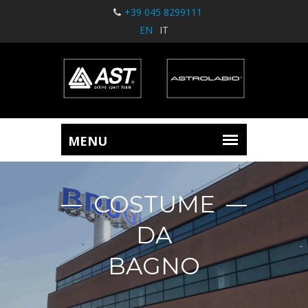
+39 045 8299111
EN
IT
COSTUME
DA
BAGNO