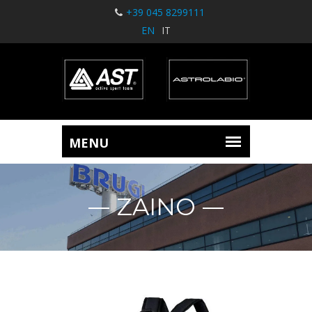
+39 045 8299111
EN
IT
ZAINO