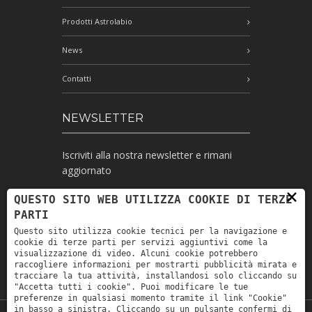
Prodotti Astrolabio
News
Contatti
NEWSLETTER
Iscriviti alla nostra newsletter e rimani
aggiornato
×
QUESTO SITO WEB UTILIZZA COOKIE DI TERZE
PARTI
Ho letto l'informativa e autorizzo il
Questo sito utilizza cookie tecnici per la navigazione e
trattamento dei miei dati personali per le
cookie di terze parti per servizi aggiuntivi come la
finalità ivi indicate *
visualizzazione di video. Alcuni cookie potrebbero
raccogliere informazioni per mostrarti pubblicità mirata e
tracciare la tua attività, installandosi solo cliccando su
"Accetta tutti i cookie". Puoi modificare le tue
preferenze in qualsiasi momento tramite il link "Cookie"
in basso a sinistra. Cliccando su un pulsante confermi di