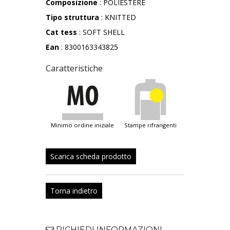
Composizione
: POLIESTERE
Tipo struttura
: KNITTED
Cat tess
: SOFT SHELL
Ean
: 8300163343825
Caratteristiche
minimo ordine iniziale
stampe rifrangenti
Scarica scheda prodotto
Torna indietro
RICHIEDI INFORMAZIONI