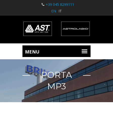
+39 045 8299111
EN
IT
PORTA
MP3