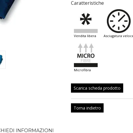
Caratteristiche
vendita libera
asciugatura veloc
microfibra
Scarica scheda prodotto
Torna indietro
CHIEDI INFORMAZIONI