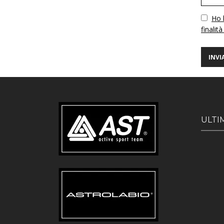
Vuoto
Ho l
finalità
ULTI