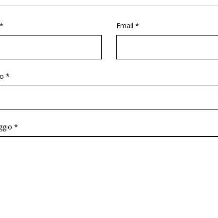
*
Email *
o *
gio *