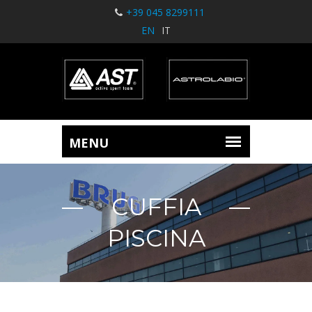
+39 045 8299111
EN
IT
CUFFIA
PISCINA