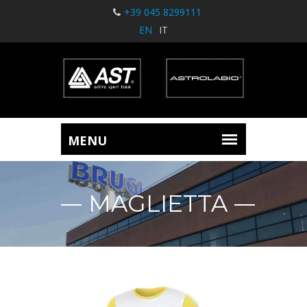
+39 045 8299111
EN
IT
MAGLIETTA