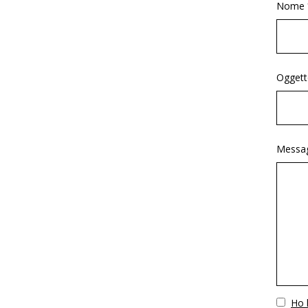
Nome 
Oggett
Messag
Vuoto
Ho l