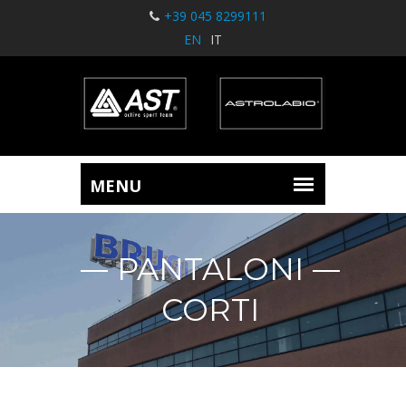
+39 045 8299111
EN
IT
PANTALONI
CORTI