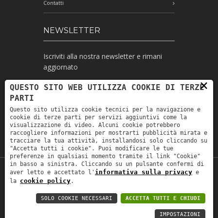
Contatti
NEWSLETTER
Iscriviti alla nostra newsletter e rimani
aggiornato
×
QUESTO SITO WEB UTILIZZA COOKIE DI TERZE
PARTI
Ho letto l'informativa e autorizzo il
Questo sito utilizza cookie tecnici per la navigazione e
trattamento dei miei dati personali per le
cookie di terze parti per servizi aggiuntivi come la
finalità ivi indicate *
visualizzazione di video. Alcuni cookie potrebbero
raccogliere informazioni per mostrarti pubblicità mirata e
tracciare la tua attività, installandosi solo cliccando su
"Accetta tutti i cookie". Puoi modificare le tue
preferenze in qualsiasi momento tramite il link "Cookie"
in basso a sinistra. Cliccando su un pulsante confermi di
informativa sulla privacy
aver letto e accettato l'
e
Copyright © 2019
Astrolabio
. P.IVA:
cookie policy
la
.
IT00880690235 - All Rights Reserved -
Privacy policy
-
Privacy policy B2B
-
Area
SOLO COOKIE NECESSARI
ACCETTA TUTTI E CHIUDI
riservata
IMPOSTAZIONI