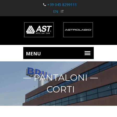
+39 045 8299111
EN
IT
PANTALONI
CORTI