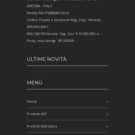
VERONA - ITALY
Partita IVA IT0088069 023 5
Codice Fiscale e Iscrizione Reg. Impr. Verona
0051416 024 1
REA 166179 Verona -Cap. Soc. € 10.000.000 i.v. -
Posiz. meccanogr. VR 002505
ULTIME NOVITÀ
MENÙ
Home
Prodotti AST
Prodotti Astrolabio