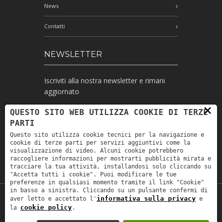
News
Contatti
NEWSLETTER
Iscriviti alla nostra newsletter e rimani
aggiornato
×
QUESTO SITO WEB UTILIZZA COOKIE DI TERZE
PARTI
Ho letto l'informativa e autorizzo il
Questo sito utilizza cookie tecnici per la navigazione e
trattamento dei miei dati personali per le
cookie di terze parti per servizi aggiuntivi come la
finalità ivi indicate *
visualizzazione di video. Alcuni cookie potrebbero
raccogliere informazioni per mostrarti pubblicità mirata e
tracciare la tua attività, installandosi solo cliccando su
"Accetta tutti i cookie". Puoi modificare le tue
preferenze in qualsiasi momento tramite il link "Cookie"
in basso a sinistra. Cliccando su un pulsante confermi di
informativa sulla privacy
aver letto e accettato l'
e
Copyright © 2019
Astrolabio
. P.IVA:
cookie policy
la
.
IT00880690235 - All Rights Reserved -