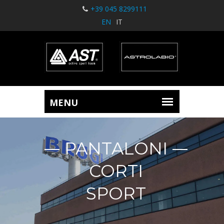
+39 045 8299111
EN
IT
PANTALONI
CORTI
SPORT