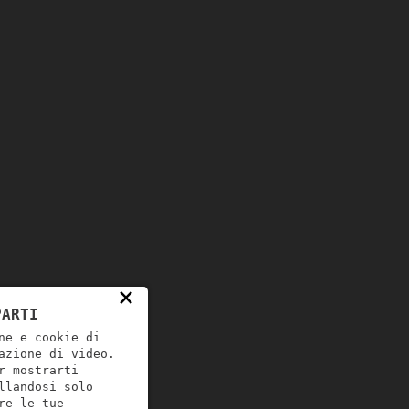
×
PARTI
ne e cookie di
azione di video.
r mostrarti
llandosi solo
re le tue