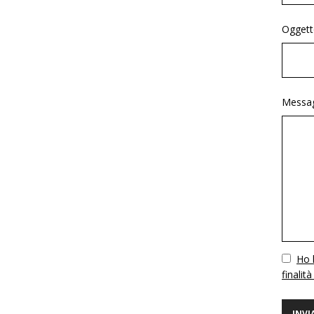
Oggett
Messag
Vuoto
Ho l
finalità