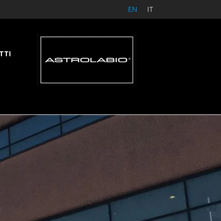
EN
IT
TTI