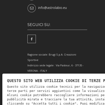
info@astrolabio.eu
SEGUICI SU:
Ragione sociale: Brugi S.p.A. Creazioni
Sportive
Indirizzo sede legale : Via Pasteur, 6 - 37135 -
VERONA - ITALY
Partita IVA IT0088069 023 5
QUESTO SITO WEB UTILIZZA COOKIE DI TERZE 
Codice Fiscale e Iscrizione Reg. Impr. Verona
Questo sito utilizza cookie tecnici per la navigazio
0051416 024 1
terze parti per servizi aggiuntivi come la visualizz
REA 166179 Verona -Cap. Soc. € 10.000.000 i.v. -
Alcuni cookie potrebbero raccogliere informazioni pe
Posiz. meccanogr. VR 002505
pubblicità mirata e tracciare la tua attività, insta
cliccando su "Accetta tutti i cookie". Puoi modifica