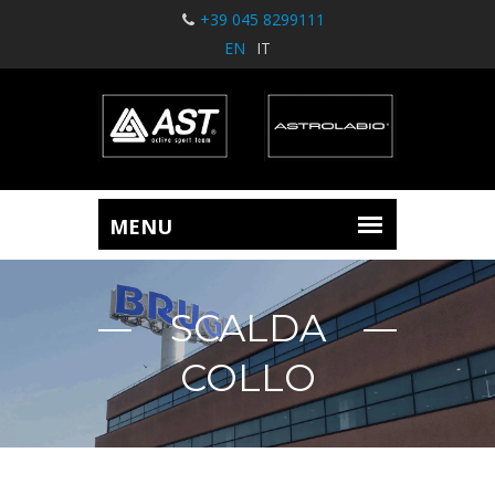
+39 045 8299111
EN
IT
SCALDA
COLLO