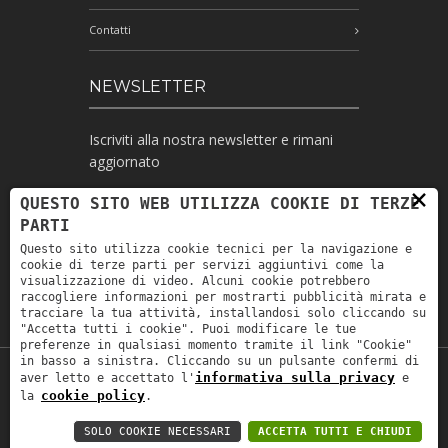
Contatti
NEWSLETTER
Iscriviti alla nostra newsletter e rimani
aggiornato
×
QUESTO SITO WEB UTILIZZA COOKIE DI TERZE
PARTI
Ho letto l'informativa e autorizzo il
Questo sito utilizza cookie tecnici per la navigazione e
trattamento dei miei dati personali per le
cookie di terze parti per servizi aggiuntivi come la
finalità ivi indicate *
visualizzazione di video. Alcuni cookie potrebbero
raccogliere informazioni per mostrarti pubblicità mirata e
tracciare la tua attività, installandosi solo cliccando su
"Accetta tutti i cookie". Puoi modificare le tue
preferenze in qualsiasi momento tramite il link "Cookie"
in basso a sinistra. Cliccando su un pulsante confermi di
informativa sulla privacy
aver letto e accettato l'
e
Copyright © 2019
Astrolabio
. P.IVA:
cookie policy
la
.
IT00880690235 - All Rights Reserved -
Privacy policy
-
Privacy policy B2B
-
Area
SOLO COOKIE NECESSARI
ACCETTA TUTTI E CHIUDI