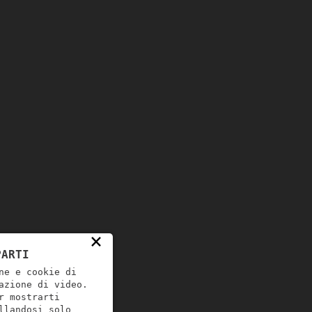
×
PARTI
ne e cookie di
azione di video.
r mostrarti
llandosi solo