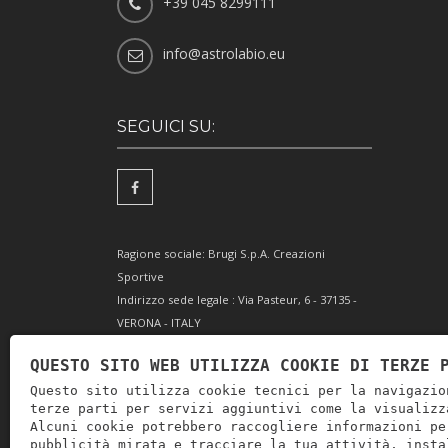
+39 045 8299111
info@astrolabio.eu
SEGUICI SU:
Ragione sociale: Brugi S.p.A. Creazioni
Sportive
Indirizzo sede legale : Via Pasteur, 6 - 37135 -
VERONA - ITALY
Partita IVA IT0088069 023 5
QUESTO SITO WEB UTILIZZA COOKIE DI TERZE 
Codice Fiscale e Iscrizione Reg. Impr. Verona
Questo sito utilizza cookie tecnici per la navigazio
0051416 024 1
terze parti per servizi aggiuntivi come la visualizz
REA 166179 Verona -Cap. Soc. € 10.000.000 i.v. -
Alcuni cookie potrebbero raccogliere informazioni pe
Posiz. meccanogr. VR 002505
pubblicità mirata e tracciare la tua attività, insta