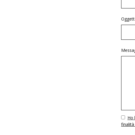
Oggett
Messag
Vuoto
Ho l
finalità