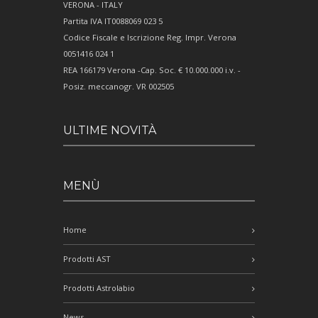
VERONA - ITALY
Partita IVA IT0088069 023 5
Codice Fiscale e Iscrizione Reg. Impr. Verona
0051416 024 1
REA 166179 Verona -Cap. Soc. € 10.000.000 i.v. -
Posiz. meccanogr. VR 002505
ULTIME NOVITÀ
MENÙ
Home
Prodotti AST
Prodotti Astrolabio
News