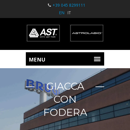
+39 045 8299111
EN
IT
GIACCA
CON
FODERA