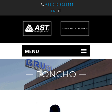
+39 045 8299111
EN
IT
PONCHO